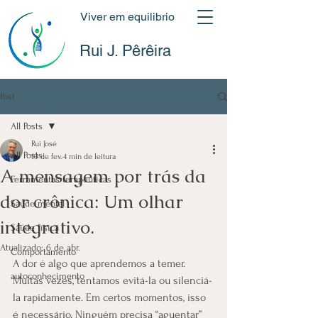
Viver em equilibrio
Rui J. Pêrêira
Post
All Posts
Rui José
All Posts
19 de fev.
4 min de leitura
A mensagem por trás da
Ferramentas terapeuticas
dor crônica: Um olhar
Saúde mental
integrativo.
Saúde física
Atualizado:
6 de abr.
Comportamento
A dor é algo que aprendemos a temer. 
autoconhecimento
Muitas vezes, tentamos evitá-la ou silenciá-
la rapidamente. Em certos momentos, isso 
é necessário. Ninguém precisa “aguentar” 