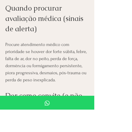
Quando procurar 
avaliação médica (sinais 
de alerta)
Procure atendimento médico com 
prioridade se houver dor forte súbita, febre, 
falta de ar, dor no peito, perda de força, 
dormência ou formigamento persistente, 
piora progressiva, desmaios, pós-trauma ou 
perda de peso inexplicada.
Dor como convite (e não 
como sentença)
Quando a dor aparece, ela pode ser um 
convite para uma escuta mais profunda. É 