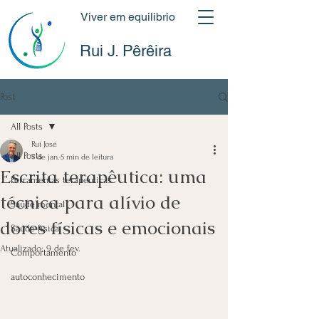
Viver em equilibrio
Rui J. Pêrêira
Post
All Posts
Rui José
All Posts
7 de jan.
5 min de leitura
Escrita terapêutica: uma
Ferramentas terapeuticas
técnica para alívio de
Saúde mental
dores físicas e emocionais
Saúde física
Atualizado:
9 de fev.
Comportamento
autoconhecimento