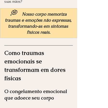
suas mãos?
💭  
Nosso corpo memoriza 
traumas e emoções não expressas, 
transformando-as em sintomas 
físicos reais.
Como traumas 
emocionais se 
transformam em dores 
físicas
O congelamento emocional 
que adoece seu corpo