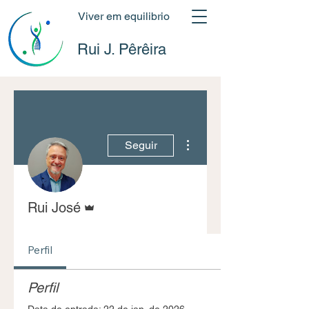
Viver em equilibrio
Rui J. Pêrêira
Mais ações
Seguir
Administrador
Rui José
Perfil
Perfil