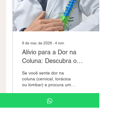
tem transformado vidas
aqui em Santo André.
Entendendo o
Tratamento...
9 de mai. de 2026
∙
4
min
Alívio para a Dor na
Coluna: Descubra o
Biomagnetismo Medicinal
Se você sente dor na
em Santo André
coluna (cervical, torácica
ou lombar) e procura uma
alternativa não invasiva
para aliviar o desconforto,
o Biomagnetismo
Medicinal vem ganhando
espaço na saúde
34
2
4
integrativa. Neste artigo,
no qual fui coautor,
compartilho dados de um
estudo clínico longitudinal